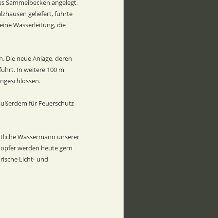
es Sammelbecken angelegt, 
zhausen geliefert, führte 
ine Wasserleitung, die 
. Die neue Anlage, deren 
hrt. In weitere 100 m 
angeschlossen.
außerdem für Feuerschutz 
entliche Wassermann unserer 
ldopfer werden heute gern 
ische Licht- und 