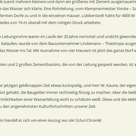
906 zuerst mehrere kleinere und dann ein größeres mit Zement ausgemauert
 das Wasser sich klärte. Eine Rohrleitung, vom Klempnermeister Vincke – Sal
rnten Dorfe zu und in die einzelnen Häuser. Lübberstedt hatte für 4000 M e
edes von 16 m überall mit dem nötigen Druck arbeitete.
n Leitungsrohre waren im Laufe der 20 Jahre verrostet und undicht geworden
 M belaufen, wurde von dem Bauunternehmer Lindemann – Thieshope ausgefü
 Wasser ins Tal. Mit Ausnahme von vier Häusern ist jetzt das ganze Dorf 
en und 2 großen Zementbassins, die von der Leitung gespeist werden, ist 
er jetzigen geldknappen Zeit etwas kostspielig, und Herr W. Kaune, der eig
Not gehabt, die Baugelder immer rechtzeitig flüssig zu machen. Aber die Ge
mlichkeiten einer Wasserleitung wohl zu schätzen weiß. Diese und die elektr
 den angenehmsten Kulturfortschritten unserer Zeit.
n handelt es sich um einen Auszug aus der Schul-Chronik)