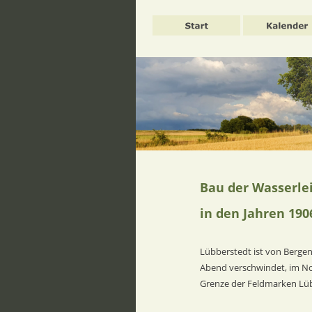
Bau der Wasserle
in den Jahren 1906
Lübberstedt ist von Berge
Abend verschwindet, im Nor
Grenze der Feldmarken Lübb