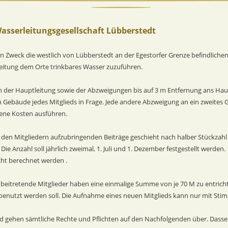
Wasserleitungsgesellschaft Lübberstedt
den Zweck die westlich von Lübberstedt an der Egestorfer Grenze befindliche
eitung dem Orte trinkbares Wasser zuzuführen.
en der Hauptleitung sowie der Abzweigungen bis auf 3 m Entfernung ans Haus 
 Gebäude jedes Mitglieds in Frage. Jede andere Abzweigung an ein zweites 
gene Kosten ausführen.
den Mitgliedern aufzubringenden Beiträge geschieht nach halber Stückzahl 
 Die Anzahl soll jährlich zweimal, 1. Juli und 1. Dezember festgestellt werden. 
cht berechnet werden .
ft beitretende Mitglieder haben eine einmalige Summe von je 70 M zu entrich
benutzt werden soll. Die Aufnahme eines neuen Mitglieds kann nur mit Stim
ied gehen sämtliche Rechte und Pflichten auf den Nachfolgenden über. Dassel