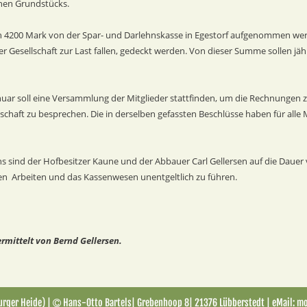
nen Grundstücks.
 von 4200 Mark von der Spar- und Darlehnskasse in Egestorf aufgenommen we
er Gesellschaft zur Last fallen, gedeckt werden. Von dieser Summe sollen jä
anuar soll eine Versammlung der Mitglieder stattfinden, um die Rechnungen z
schaft zu besprechen. Die in derselben gefassten Beschlüsse haben für alle 
ins sind der Hofbesitzer Kaune und der Abbauer Carl Gellersen auf die Dauer
ichen  Arbeiten und das Kassenwesen unentgeltlich zu führen.
rmittelt von Bernd Gellersen.
rger Heide) | 
Hans-Otto Bartels| Grebenhoop 8| 21376 Lübberstedt | eMail: m
